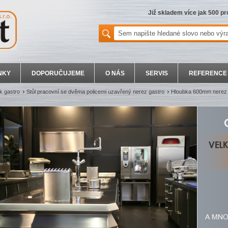
Již skladem více jak 500 p
NKY
DOPORUČUJEME
O NÁS
SERVIS
REFERENCE
k gastro
Stůl pracovní se dvěma policemi uzavřený nerez gastro
Hloubka 600mm nerez 