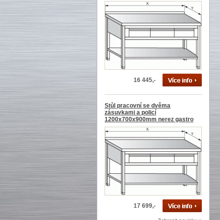
16 445,-
Stůl pracovní se dvěma
zásuvkami a policí
1200x700x900mm nerez gastro
17 699,-