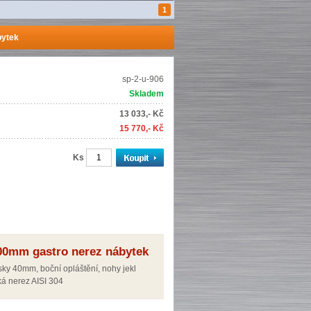
1
bytek
sp-2-u-906
Skladem
13 033,- Kč
15 770,- Kč
Ks
00mm gastro nerez nábytek
ky 40mm, boční opláštění, nohy jekl
á nerez AISI 304