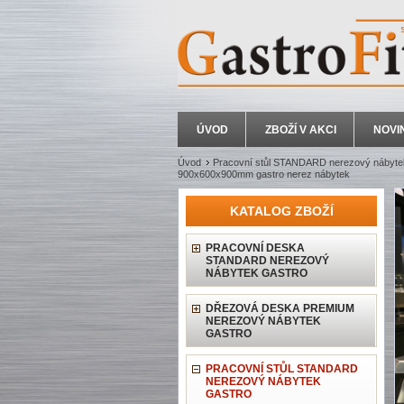
ÚVOD
ZBOŽÍ V AKCI
NOVI
Úvod
Pracovní stůl STANDARD nerezový nábyte
900x600x900mm gastro nerez nábytek
KATALOG ZBOŽÍ
PRACOVNÍ DESKA
STANDARD NEREZOVÝ
NÁBYTEK GASTRO
DŘEZOVÁ DESKA PREMIUM
NEREZOVÝ NÁBYTEK
GASTRO
PRACOVNÍ STŮL STANDARD
NEREZOVÝ NÁBYTEK
GASTRO