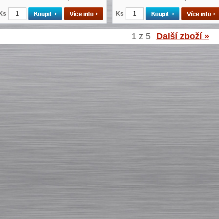
Ks
Ks
1 z 5
Další zboží »