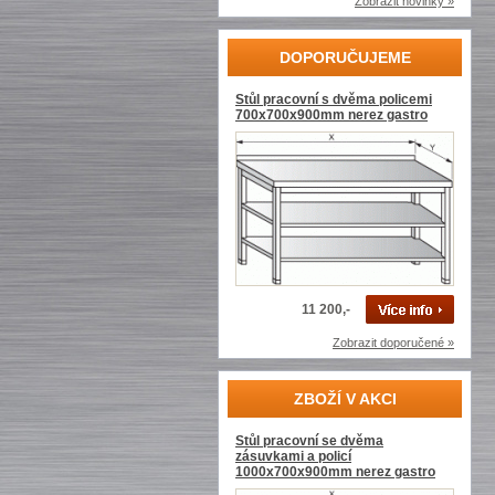
Zobrazit novinky »
DOPORUČUJEME
Stůl pracovní s dvěma policemi
700x700x900mm nerez gastro
11 200,-
Zobrazit doporučené »
ZBOŽÍ V AKCI
Stůl pracovní se dvěma
zásuvkami a policí
1000x700x900mm nerez gastro