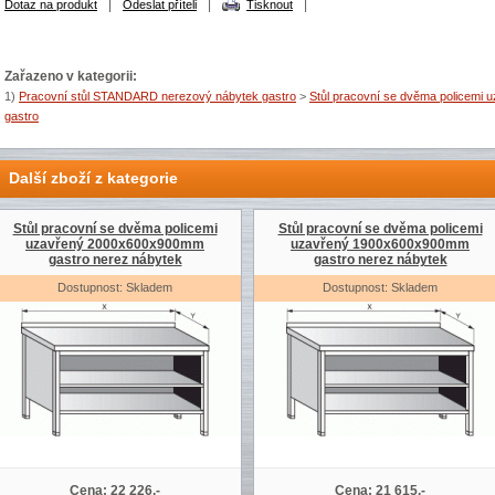
|
|
|
Dotaz na produkt
Odeslat příteli
Tisknout
Zařazeno v kategorii:
1)
Pracovní stůl STANDARD nerezový nábytek gastro
>
Stůl pracovní se dvěma policemi 
gastro
Další zboží z kategorie
Stůl pracovní se dvěma policemi
Stůl pracovní se dvěma policemi
uzavřený 2000x600x900mm
uzavřený 1900x600x900mm
gastro nerez nábytek
gastro nerez nábytek
Dostupnost: Skladem
Dostupnost: Skladem
Cena: 22 226,-
Cena: 21 615,-