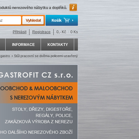
roduktů nerezového nábytku a doplňků.
Přihlásit
Registrace
0,- Kč
/
0 Ks
INFORMACE
KONTAKTY
gastro
Stůl pracovní se dvěma policemi uzavřený