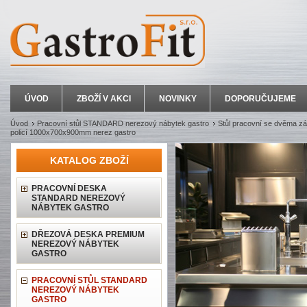
ÚVOD
ZBOŽÍ V AKCI
NOVINKY
DOPORUČUJEME
Úvod
Pracovní stůl STANDARD nerezový nábytek gastro
Stůl pracovní se dvěma zá
policí 1000x700x900mm nerez gastro
KATALOG ZBOŽÍ
PRACOVNÍ DESKA
STANDARD NEREZOVÝ
NÁBYTEK GASTRO
DŘEZOVÁ DESKA PREMIUM
NEREZOVÝ NÁBYTEK
GASTRO
PRACOVNÍ STŮL STANDARD
NEREZOVÝ NÁBYTEK
GASTRO