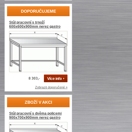
DOPORUČUJEME
Stůl pracovní s trnoží
600x600x900mm nerez gastro
8 303,-
Zobrazit doporučené »
ZBOŽÍ V AKCI
Stůl pracovní s dvěma policemi
900x700x900mm nerez gastro