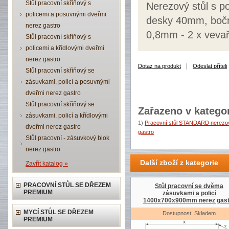
Stůl pracovní skříňový s
Nerezový stůl s p
policemi a posuvnými dveřmi
desky 40mm, boční
nerez gastro
0,8mm - 2 x vevař
Stůl pracovní skříňový s
policemi a křídlovými dveřmi
nerez gastro
|
Dotaz na produkt
Odeslat příteli
Stůl pracovní skříňový se
zásuvkami, policí a posuvnými
dveřmi nerez gastro
Stůl pracovní skříňový se
Zařazeno v kategor
zásuvkami, policí a křídlovými
1)
Pracovní stůl STANDARD nerezov
dveřmi nerez gastro
gastro
Stůl pracovní - zásuvkový blok
nerez gastro
Další zboží z kategorie
Zavřít katalog »
PRACOVNÍ STŮL SE DŘEZEM
Stůl pracovní se dvěma
PREMIUM
zásuvkami a policí
1400x700x900mm nerez gast
MYCÍ STŮL SE DŘEZEM
Dostupnost: Skladem
PREMIUM