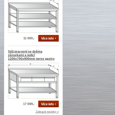
11 600,-
Stůl pracovní se dvěma
zásuvkami a policí
1200x700x900mm nerez gastro
17 699,-
Zobrazit novinky »