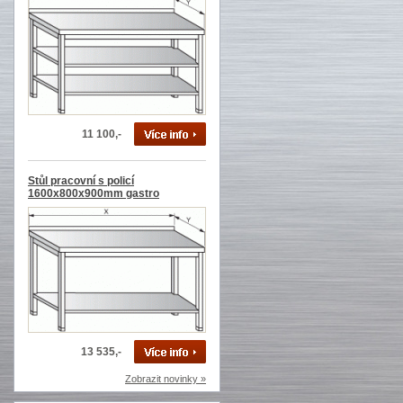
11 100,-
Stůl pracovní s policí
1600x800x900mm gastro
13 535,-
Zobrazit novinky »