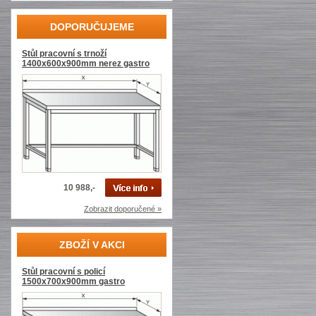
DOPORUČUJEME
Stůl pracovní s trnoží
1400x600x900mm nerez gastro
10 988,-
Zobrazit doporučené »
ZBOŽÍ V AKCI
Stůl pracovní s policí
1500x700x900mm gastro