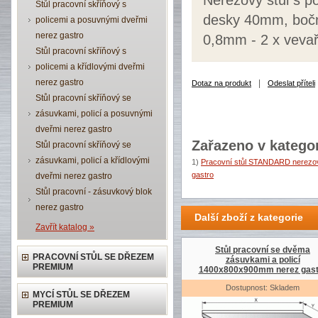
Nerezový stůl s p
Stůl pracovní skříňový s
desky 40mm, boční
policemi a posuvnými dveřmi
nerez gastro
0,8mm - 2 x vevař
Stůl pracovní skříňový s
policemi a křídlovými dveřmi
nerez gastro
|
Dotaz na produkt
Odeslat příteli
Stůl pracovní skříňový se
zásuvkami, policí a posuvnými
dveřmi nerez gastro
Zařazeno v kategor
Stůl pracovní skříňový se
zásuvkami, policí a křídlovými
1)
Pracovní stůl STANDARD nerezov
gastro
dveřmi nerez gastro
Stůl pracovní - zásuvkový blok
nerez gastro
Další zboží z kategorie
Zavřít katalog »
Stůl pracovní se dvěma
PRACOVNÍ STŮL SE DŘEZEM
zásuvkami a policí
PREMIUM
1400x800x900mm nerez gast
Dostupnost: Skladem
MYCÍ STŮL SE DŘEZEM
PREMIUM