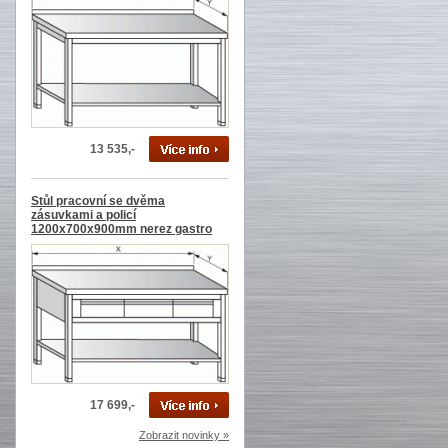
13 535,-
Stůl pracovní se dvěma
zásuvkami a policí
1200x700x900mm nerez gastro
17 699,-
Zobrazit novinky »