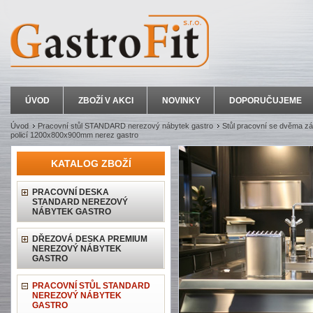
ÚVOD
ZBOŽÍ V AKCI
NOVINKY
DOPORUČUJEME
Úvod
Pracovní stůl STANDARD nerezový nábytek gastro
Stůl pracovní se dvěma zá
policí 1200x800x900mm nerez gastro
KATALOG ZBOŽÍ
PRACOVNÍ DESKA
STANDARD NEREZOVÝ
NÁBYTEK GASTRO
DŘEZOVÁ DESKA PREMIUM
NEREZOVÝ NÁBYTEK
GASTRO
PRACOVNÍ STŮL STANDARD
NEREZOVÝ NÁBYTEK
GASTRO