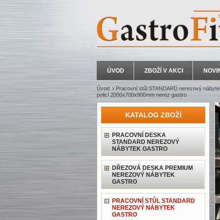
ÚVOD
ZBOŽÍ V AKCI
NOVI
Úvod
Pracovní stůl STANDARD nerezový nábyte
policí 2000x700x900mm nerez gastro
KATALOG ZBOŽÍ
PRACOVNÍ DESKA
STANDARD NEREZOVÝ
NÁBYTEK GASTRO
DŘEZOVÁ DESKA PREMIUM
NEREZOVÝ NÁBYTEK
GASTRO
PRACOVNÍ STŮL STANDARD
NEREZOVÝ NÁBYTEK
GASTRO