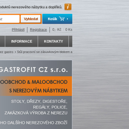
roduktů nerezového nábytku a doplňků.
Přihlásit
Registrace
0,- Kč
/
0 Ks
INFORMACE
KONTAKTY
ez gastro
Stůl pracovní se zásuvkovým blokem a