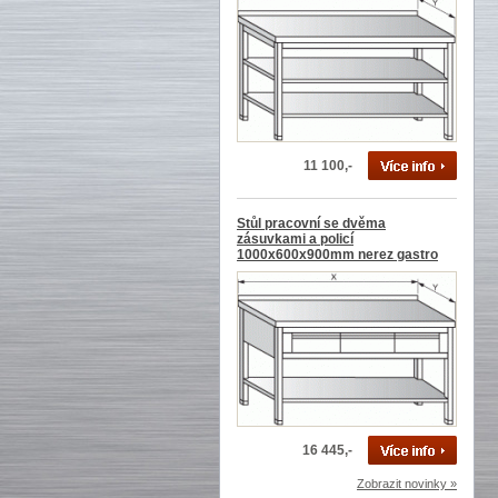
11 100,-
Stůl pracovní se dvěma
zásuvkami a policí
1000x600x900mm nerez gastro
16 445,-
Zobrazit novinky »