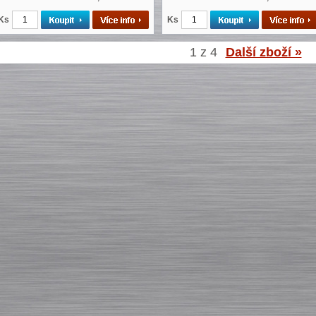
Ks
Ks
1 z 4
Další zboží »