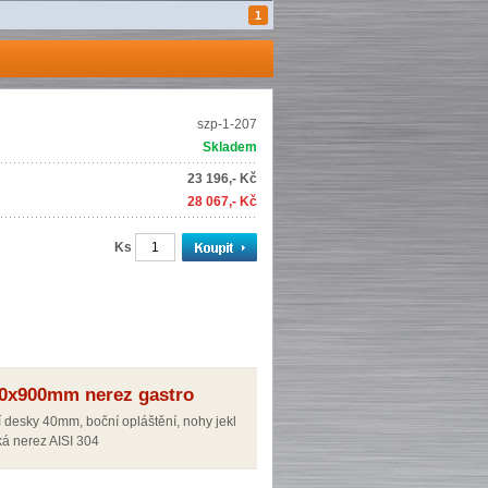
1
szp-1-207
Skladem
23 196,- Kč
28 067,- Kč
Ks
00x900mm nerez gastro
í desky 40mm, boční opláštění, nohy jekl
á nerez AISI 304