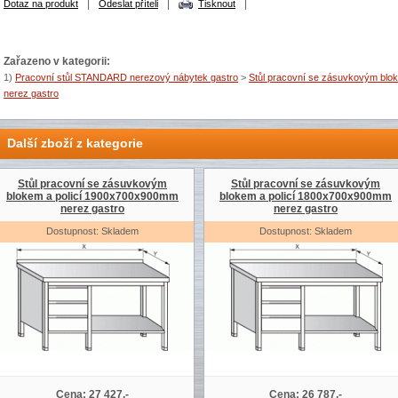
|
|
|
Dotaz na produkt
Odeslat příteli
Tisknout
Zařazeno v kategorii:
1)
Pracovní stůl STANDARD nerezový nábytek gastro
>
Stůl pracovní se zásuvkovým bloke
nerez gastro
Další zboží z kategorie
Stůl pracovní se zásuvkovým
Stůl pracovní se zásuvkovým
blokem a policí 1900x700x900mm
blokem a policí 1800x700x900mm
nerez gastro
nerez gastro
Dostupnost: Skladem
Dostupnost: Skladem
Cena: 27 427,-
Cena: 26 787,-