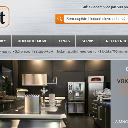
Již skladem více jak 500 p
NKY
DOPORUČUJEME
O NÁS
SERVIS
REFERENCE
k gastro
Stůl pracovní se zásuvkovým blokem a policí nerez gastro
Hloubka 700mm ner