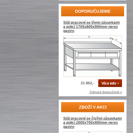
DOPORUČUJEME
Stůl pracovní se třemi zásuvkami
a policí 1700x800x900mm nerez
gastro
21 862,-
Zobrazit doporučené »
ZBOŽÍ V AKCI
Stůl pracovní se čtyřmi zásuvkami
a policí 2000x700x900mm nerez
gastro