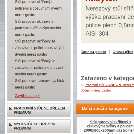
Stůl pracovní skříňový s
Nerezový stůl sří
policemi a posuvnými dveřmi
nerez gastro
výška pracovní d
Stůl pracovní skříňový s
police plech 0,8m
policemi a křídlovými dveřmi
AISI 304
nerez gastro
Stůl pracovní skříňový se
zásuvkami, policí a posuvnými
|
Dotaz na produkt
Odeslat příteli
dveřmi nerez gastro
Stůl pracovní skříňový se
zásuvkami, policí a křídlovými
dveřmi nerez gastro
Zařazeno v kategor
Stůl pracovní - zásuvkový blok
1)
Pracovní stůl STANDARD nerezov
nerez gastro
800mm nerez gastro
Zavřít katalog »
Další zboží z kategorie
PRACOVNÍ STŮL SE DŘEZEM
PREMIUM
Stůl pracovní skříňový s
MYCÍ STŮL SE DŘEZEM
křídlovými dvířky a policem
PREMIUM
2000x800x900mm gastro ner