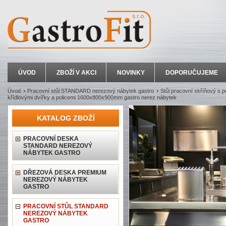
ÚVOD
ZBOŽÍ V AKCI
NOVINKY
DOPORUČUJEME
Úvod
Pracovní stůl STANDARD nerezový nábytek gastro
Stůl pracovní skříňový s p
křídlovými dvířky a policemi 1600x800x900mm gastro nerez nábytek
KATALOG ZBOŽÍ
PRACOVNÍ DESKA
STANDARD NEREZOVÝ
NÁBYTEK GASTRO
DŘEZOVÁ DESKA PREMIUM
NEREZOVÝ NÁBYTEK
GASTRO
PRACOVNÍ STŮL STANDARD
NEREZOVÝ NÁBYTEK
GASTRO