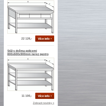
22 126,-
Stůl s dvěma policemi
800x600x900mm nerez gastro
11 100,-
Zobrazit novinky »