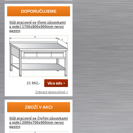
DOPORUČUJEME
Stůl pracovní se třemi zásuvkami
a policí 1700x800x900mm nerez
gastro
21 862,-
Zobrazit doporučené »
ZBOŽÍ V AKCI
Stůl pracovní se čtyřmi zásuvkami
a policí 2000x700x900mm nerez
gastro