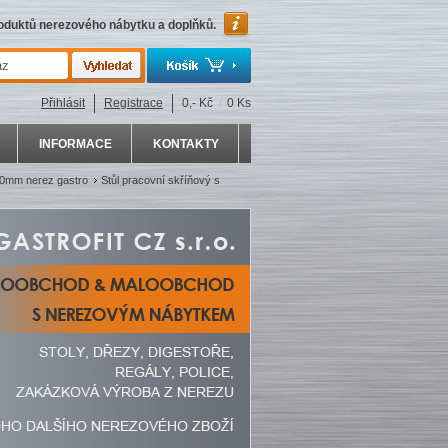
roduktů nerezového nábytku a doplňků.
Přihlásit
Registrace
0,- Kč
/
0 Ks
INFORMACE
KONTAKTY
0mm nerez gastro
Stůl pracovní skříňový s