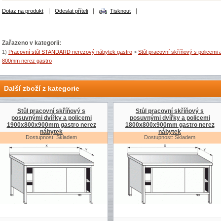
|
|
|
Dotaz na produkt
Odeslat příteli
Tisknout
Zařazeno v kategorii:
1)
Pracovní stůl STANDARD nerezový nábytek gastro
>
Stůl pracovní skříňový s policemi
800mm nerez gastro
Další zboží z kategorie
Stůl pracovní skříňový s
Stůl pracovní skříňový s
posuvnými dvířky a policemi
posuvnými dvířky a policemi
1900x800x900mm gastro nerez
1800x800x900mm gastro nerez
nábytek
nábytek
Dostupnost: Skladem
Dostupnost: Skladem