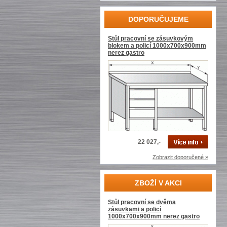
DOPORUČUJEME
Stůl pracovní se zásuvkovým
blokem a policí 1000x700x900mm
nerez gastro
22 027,-
Zobrazit doporučené »
ZBOŽÍ V AKCI
Stůl pracovní se dvěma
zásuvkami a policí
1000x700x900mm nerez gastro