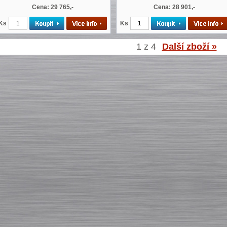
Cena: 29 765,-
Cena: 28 901,-
Ks
Ks
1 z 4
Další zboží »