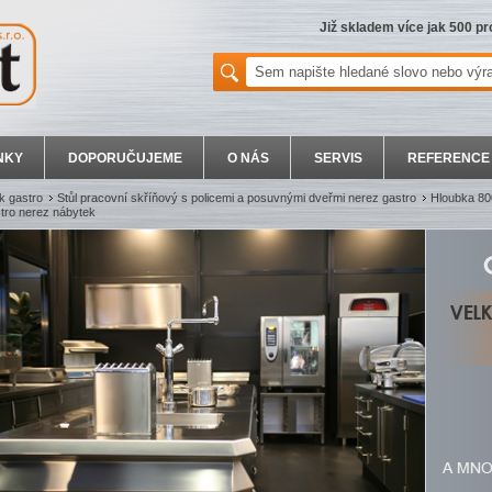
Již skladem více jak 500 p
NKY
DOPORUČUJEME
O NÁS
SERVIS
REFERENCE
k gastro
Stůl pracovní skříňový s policemi a posuvnými dveřmi nerez gastro
Hloubka 80
tro nerez nábytek