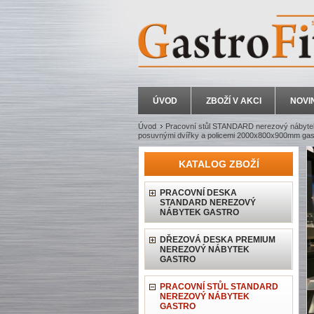
ÚVOD
ZBOŽÍ V AKCI
NOVI
Úvod
Pracovní stůl STANDARD nerezový nábyte
posuvnými dvířky a policemi 2000x800x900mm gas
KATALOG ZBOŽÍ
PRACOVNÍ DESKA
STANDARD NEREZOVÝ
NÁBYTEK GASTRO
DŘEZOVÁ DESKA PREMIUM
NEREZOVÝ NÁBYTEK
GASTRO
PRACOVNÍ STŮL STANDARD
NEREZOVÝ NÁBYTEK
GASTRO