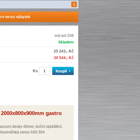
1
ro nerez nábytek
ssd-pd-208
Skladem
25 243,- Kč
30 544,- Kč
Ks
mi 2000x800x900mm gastro
racovní desky 40mm, boční opláštění,
travinářská nerez AISI 304