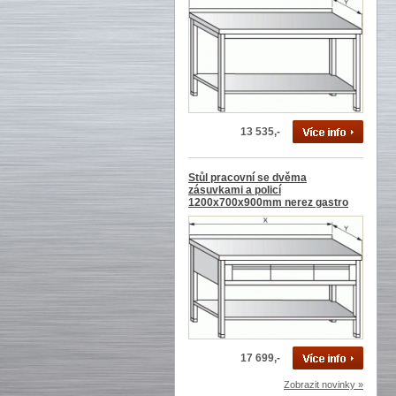
13 535,-
Stůl pracovní se dvěma
zásuvkami a policí
1200x700x900mm nerez gastro
17 699,-
Zobrazit novinky »