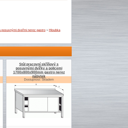
 a posuvnými dveřmi nerez gastro
>
Hloubka
Stůl pracovní skříňový s
posuvnými dvířky a policemi
1700x800x900mm gastro nerez
nábytek
Dostupnost: Skladem