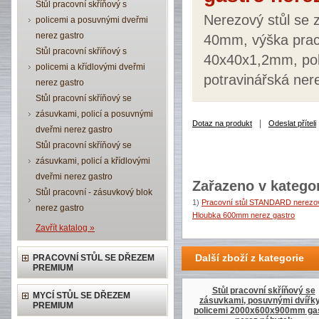
Stůl pracovní skříňový s
Nerezový stůl se 
policemi a posuvnými dveřmi
nerez gastro
40mm, výška praco
Stůl pracovní skříňový s
40x40x1,2mm, pol
policemi a křídlovými dveřmi
potravinářská ner
nerez gastro
Stůl pracovní skříňový se
zásuvkami, policí a posuvnými
|
Dotaz na produkt
Odeslat příteli
dveřmi nerez gastro
Stůl pracovní skříňový se
zásuvkami, policí a křídlovými
dveřmi nerez gastro
Zařazeno v kategor
Stůl pracovní - zásuvkový blok
1)
Pracovní stůl STANDARD nerezov
nerez gastro
Hloubka 600mm nerez gastro
Zavřít katalog »
Další zboží z kategorie
PRACOVNÍ STŮL SE DŘEZEM
PREMIUM
Stůl pracovní skříňový se
MYCÍ STŮL SE DŘEZEM
zásuvkami, posuvnými dvířky
PREMIUM
policemi 2000x600x900mm ga