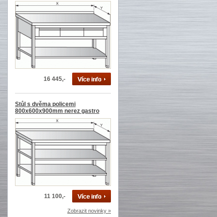
16 445,-
Stůl s dvěma policemi
800x600x900mm nerez gastro
11 100,-
Zobrazit novinky »