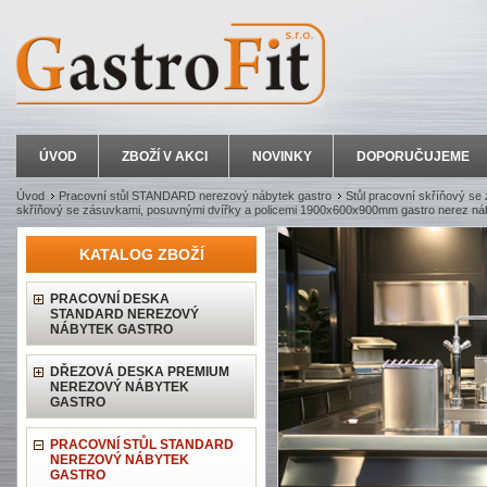
ÚVOD
ZBOŽÍ V AKCI
NOVINKY
DOPORUČUJEME
Úvod
Pracovní stůl STANDARD nerezový nábytek gastro
Stůl pracovní skříňový se
skříňový se zásuvkami, posuvnými dvířky a policemi 1900x600x900mm gastro nerez ná
KATALOG ZBOŽÍ
PRACOVNÍ DESKA
STANDARD NEREZOVÝ
NÁBYTEK GASTRO
DŘEZOVÁ DESKA PREMIUM
NEREZOVÝ NÁBYTEK
GASTRO
PRACOVNÍ STŮL STANDARD
NEREZOVÝ NÁBYTEK
GASTRO