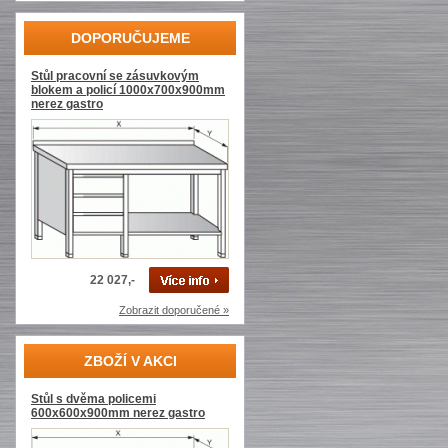
DOPORUČUJEME
Stůl pracovní se zásuvkovým
blokem a policí 1000x700x900mm
nerez gastro
22 027,-
Zobrazit doporučené »
ZBOŽÍ V AKCI
Stůl s dvěma policemi
600x600x900mm nerez gastro