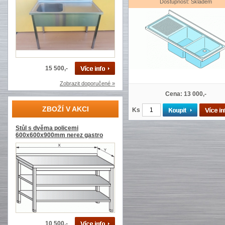
Dostupnost: Skladem
15 500,-
Zobrazit doporučené »
Cena: 13 000,-
ZBOŽÍ V AKCI
Ks
Stůl s dvěma policemi
600x600x900mm nerez gastro
10 500,-