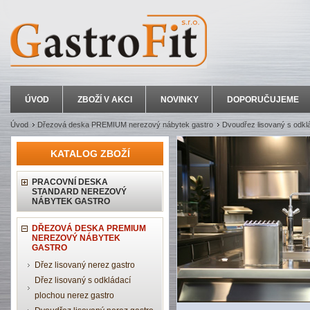
ÚVOD
ZBOŽÍ V AKCI
NOVINKY
DOPORUČUJEME
Úvod
Dřezová deska PREMIUM nerezový nábytek gastro
Dvoudřez lisovaný s odkl
KATALOG ZBOŽÍ
PRACOVNÍ DESKA
STANDARD NEREZOVÝ
NÁBYTEK GASTRO
DŘEZOVÁ DESKA PREMIUM
NEREZOVÝ NÁBYTEK
GASTRO
Dřez lisovaný nerez gastro
Dřez lisovaný s odkládací
plochou nerez gastro