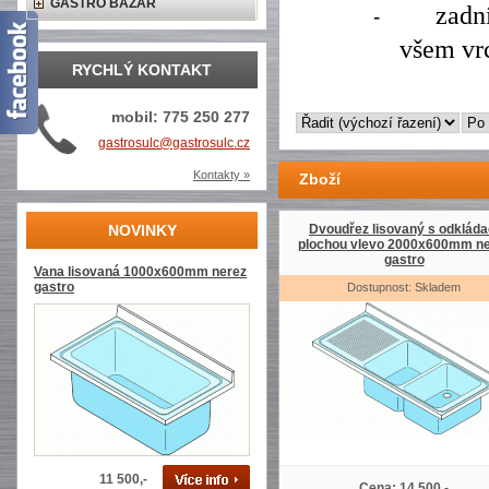
GASTRO BAZAR
zadn
-
všem vr
RYCHLÝ KONTAKT
mobil: 775 250 277
gastrosulc@gastrosulc.cz
Kontakty »
Zboží
NOVINKY
Dvoudřez lisovaný s odkláda
plochou vlevo 2000x600mm ne
gastro
Vana lisovaná 1000x600mm nerez
gastro
Dostupnost: Skladem
11 500,-
Cena: 14 500,-