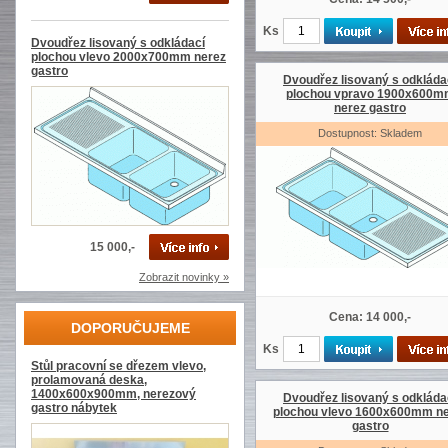
Ks
Dvoudřez lisovaný s odkládací
plochou vlevo 2000x700mm nerez
gastro
Dvoudřez lisovaný s odkláda
plochou vpravo 1900x600m
nerez gastro
Dostupnost: Skladem
15 000,-
Zobrazit novinky »
Cena: 14 000,-
DOPORUČUJEME
Ks
Stůl pracovní se dřezem vlevo,
prolamovaná deska,
1400x600x900mm, nerezový
Dvoudřez lisovaný s odkláda
gastro nábytek
plochou vlevo 1600x600mm ne
gastro