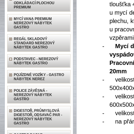
ODKLÁDACÍ PLOCHOU
tloušťk
PREMIUM
u mycí d
MYCÍ VANA PREMIUM
plechu, 
NEREZOVÝ NÁBYTEK
GASTRO
u pracov
vzpěrami
REGÁL SKLADOVÝ
STANDARD NEREZOVÝ
-
Mycí 
NÁBYTEK GASTRO
vyspádo
PODSTAVEC - NEREZOVÝ
Pracovn
NÁBYTEK GASTRO
20mm
POJÍZDNÉ VOZÍKY - GASTRO
-
veliko
NÁBYTEK NEREZ
500x40
POLICE ZÁVĚSNÁ -
NEREZOVÝ NÁBYTEK
-
veliko
GASTRO
600x50
DIGESTOŘ, PRŮMYSLOVÁ
-
veliko
DIGESTOŘ, ODSAVAČ PAR -
NEREZOVÝ NÁBYTEK
-
na přán
GASTRO