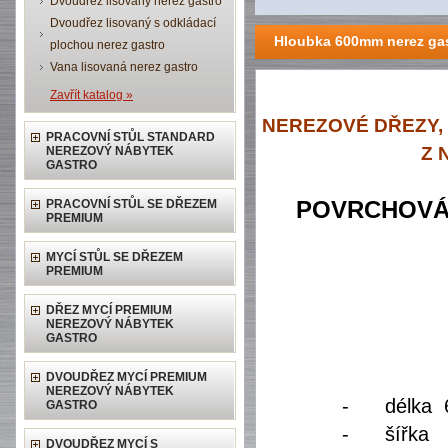
Dvoudřez lisovaný nerez gastro
Dvoudřez lisovaný s odkládací
Hloubka 600mm nerez ga
plochou nerez gastro
Vana lisovaná nerez gastro
Zavřít katalog »
NEREZOVÉ DŘEZY,
PRACOVNÍ STŮL STANDARD
Z 
NEREZOVÝ NÁBYTEK
GASTRO
PRACOVNÍ STŮL SE DŘEZEM
POVRCHOVÁ 
PREMIUM
MYCÍ STŮL SE DŘEZEM
PREMIUM
DŘEZ MYCÍ PREMIUM
NEREZOVÝ NÁBYTEK
GASTRO
DVOUDŘEZ MYCÍ PREMIUM
NEREZOVÝ NÁBYTEK
-
délka
GASTRO
-
šířka
DVOUDŘEZ MYCÍ S