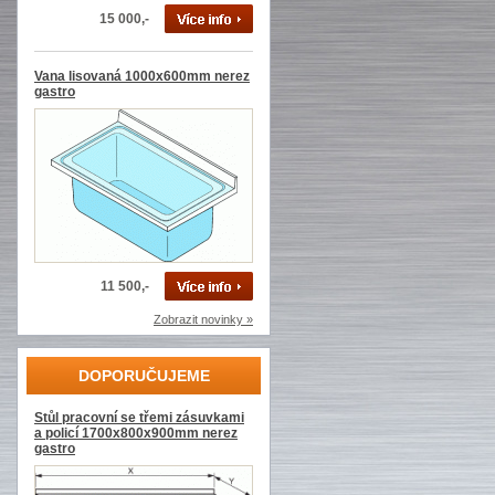
15 000,-
Vana lisovaná 1000x600mm nerez
gastro
11 500,-
Zobrazit novinky »
DOPORUČUJEME
Stůl pracovní se třemi zásuvkami
a policí 1700x800x900mm nerez
gastro