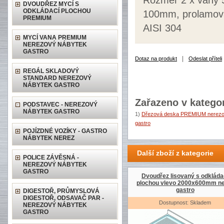
Rozměr 2 x vany 
DVOUDŘEZ MYCÍ S
ODKLÁDACÍ PLOCHOU
100mm, prolamova
PREMIUM
AISI 304
MYCÍ VANA PREMIUM
NEREZOVÝ NÁBYTEK
GASTRO
|
Dotaz na produkt
Odeslat příteli
REGÁL SKLADOVÝ
STANDARD NEREZOVÝ
NÁBYTEK GASTRO
Zařazeno v kategor
PODSTAVEC - NEREZOVÝ
NÁBYTEK GASTRO
1)
Dřezová deska PREMIUM nerezov
gastro
POJÍZDNÉ VOZÍKY - GASTRO
NÁBYTEK NEREZ
Další zboží z kategorie
POLICE ZÁVĚSNÁ -
NEREZOVÝ NÁBYTEK
GASTRO
Dvoudřez lisovaný s odkláda
plochou vlevo 2000x600mm ne
gastro
DIGESTOŘ, PRŮMYSLOVÁ
DIGESTOŘ, ODSAVAČ PAR -
Dostupnost: Skladem
NEREZOVÝ NÁBYTEK
GASTRO