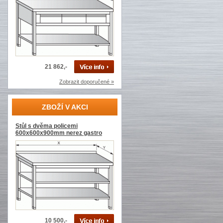
21 862,-
Zobrazit doporučené »
ZBOŽÍ V AKCI
Stůl s dvěma policemi
600x600x900mm nerez gastro
10 500,-