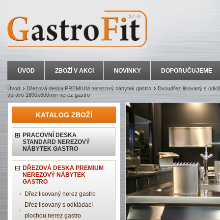
ÚVOD
ZBOŽÍ V AKCI
NOVINKY
DOPORUČUJEME
Úvod
Dřezová deska PREMIUM nerezový nábytek gastro
Dvoudřez lisovaný s odkl
vpravo 1800x600mm nerez gastro
KATALOG ZBOŽÍ
PRACOVNÍ DESKA
STANDARD NEREZOVÝ
NÁBYTEK GASTRO
DŘEZOVÁ DESKA PREMIUM
NEREZOVÝ NÁBYTEK
GASTRO
Dřez lisovaný nerez gastro
Dřez lisovaný s odkládací
plochou nerez gastro