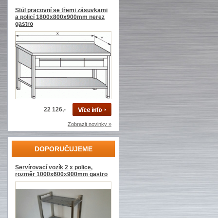
Stůl pracovní se třemi zásuvkami
a policí 1800x800x900mm nerez
gastro
22 126,-
Zobrazit novinky »
DOPORUČUJEME
Servírovací vozík 2 x police,
rozměr 1000x600x900mm gastro