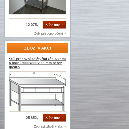
12 075,-
Zobrazit doporučené »
ZBOŽÍ V AKCI
Stůl pracovní se čtyřmi zásuvkami
a policí 2000x800x900mm nerez
gastro
25 852,-
Zobrazit zboží v akci »