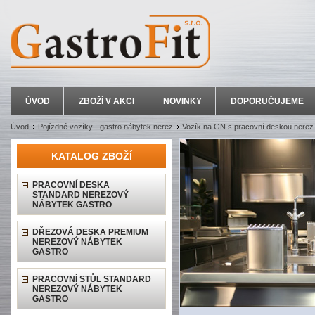
ÚVOD
ZBOŽÍ V AKCI
NOVINKY
DOPORUČUJEME
Úvod
Pojízdné vozíky - gastro nábytek nerez
Vozík na GN s pracovní deskou nerez
KATALOG ZBOŽÍ
PRACOVNÍ DESKA
STANDARD NEREZOVÝ
NÁBYTEK GASTRO
DŘEZOVÁ DESKA PREMIUM
NEREZOVÝ NÁBYTEK
GASTRO
PRACOVNÍ STŮL STANDARD
NEREZOVÝ NÁBYTEK
GASTRO