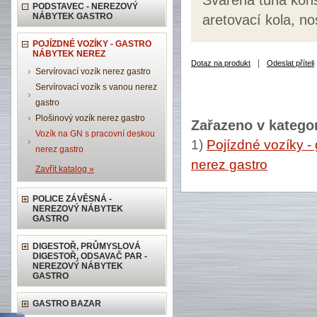
Svařená tuhá kons
PODSTAVEC - NEREZOVÝ
NÁBYTEK GASTRO
aretovací kola, no
POJÍZDNÉ VOZÍKY - GASTRO
NÁBYTEK NEREZ
|
Dotaz na produkt
Odeslat příteli
Servírovací vozík nerez gastro
Servírovací vozík s vanou nerez
gastro
Plošinový vozík nerez gastro
Zařazeno v kategor
Vozík na GN s pracovní deskou
1)
Pojízdné vozíky -
nerez gastro
nerez gastro
Zavřít katalog »
POLICE ZÁVĚSNÁ -
NEREZOVÝ NÁBYTEK
GASTRO
DIGESTOŘ, PRŮMYSLOVÁ
DIGESTOŘ, ODSAVAČ PAR -
NEREZOVÝ NÁBYTEK
GASTRO
GASTRO BAZAR